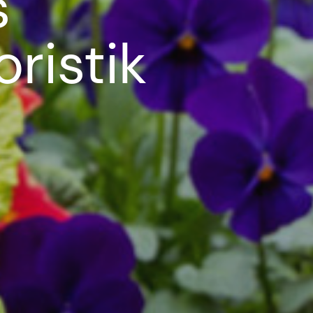
s
ristik