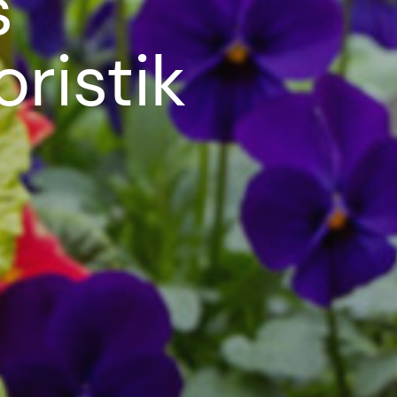
s
ristik