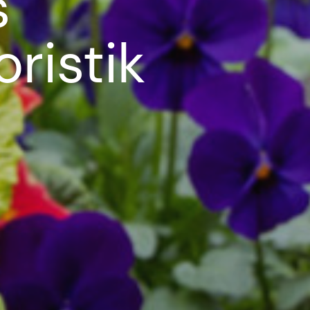
s
ristik