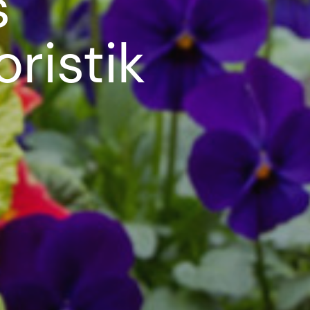
s
ristik