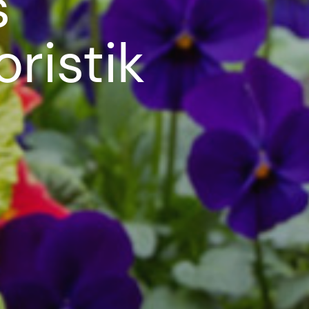
s
ristik