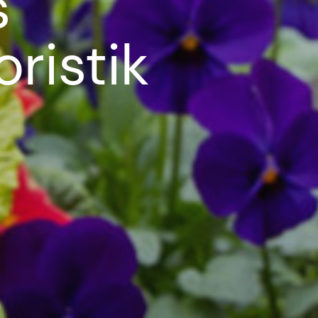
s
ristik