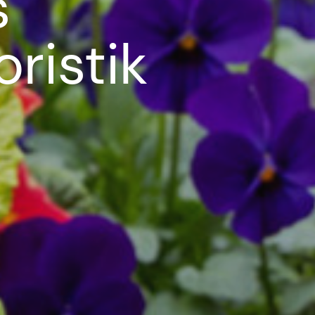
s
ristik