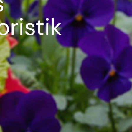
s
ristik