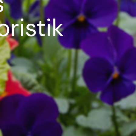
s
ristik